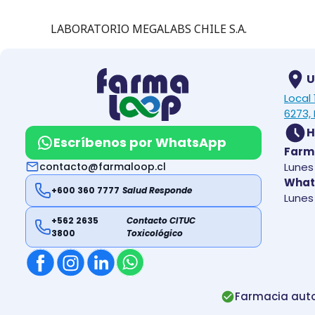
LABORATORIO MEGALABS CHILE S.A.
U
Local
6273, 
H
Escríbenos por WhatsApp
Farm
contacto@farmaloop.cl
Lunes 
What
+600 360 7777
Salud Responde
Lunes 
+562 2635
Contacto CITUC
3800
Toxicológico
Farmacia auto