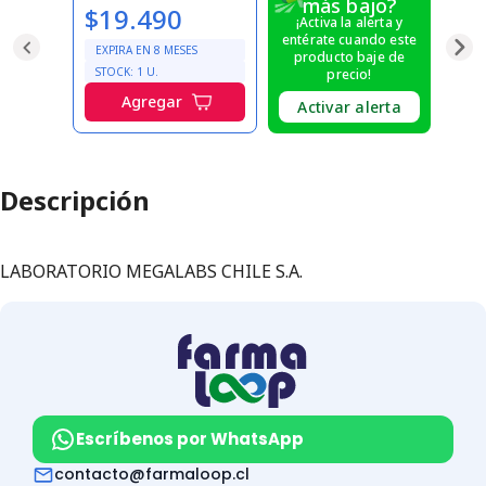
más bajo?
$19.490
¡Activa la alerta y
entérate cuando este
EXPIRA EN
8
MESES
producto baje de
STOCK:
1
U.
precio!
Agregar
Activar alerta
Descripción
LABORATORIO MEGALABS CHILE S.A.
Escríbenos por WhatsApp
contacto@farmaloop.cl